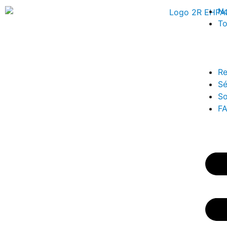
No
To
Re
Sé
So
F