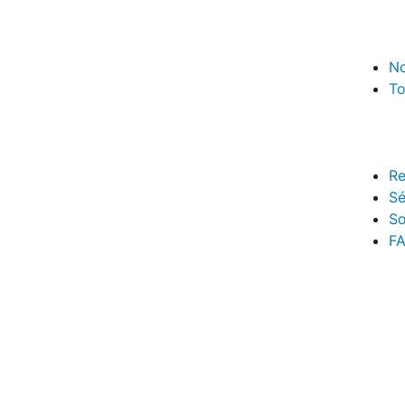
No
To
Re
Sé
So
F