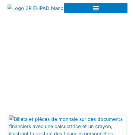
Meilleurs rendements
LMNP en EHPAD à
Reims