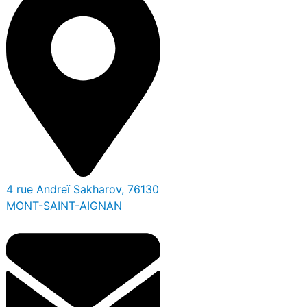
4 rue Andreï Sakharov, 76130
MONT-SAINT-AIGNAN