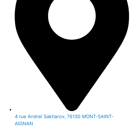
4 rue Andreï Sakharov, 76130 MONT-SAINT-
AIGNAN