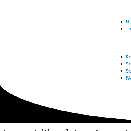
No
To
Re
Sé
So
F