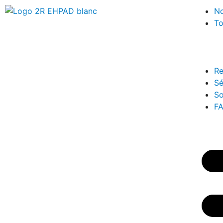
No
To
Re
Sé
So
F